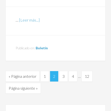
…
[Leer más...]
Publicado en:
Boletín
« Página anterior
1
2
3
4
…
12
Página siguiente »