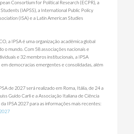
opean Consortium for Political Research (ECPR), a
e Students (IAPSS), a International Public Policy
sociation (ISA) e a Latin American Studies
O, a IPSA é uma organização acadêmica global
odo o mundo. Com 58 associações nacionais e
dividuais e 32 membros institucionais, a IPSA
 em democracias emergentes e consolidadas, além
PSA de 2027 será realizado em Roma, Itália, de 24 a
ss Guido Carli e a Associação Italiana de Ciência
al da IPSA 2027 para as informações mais recentes:
e2027