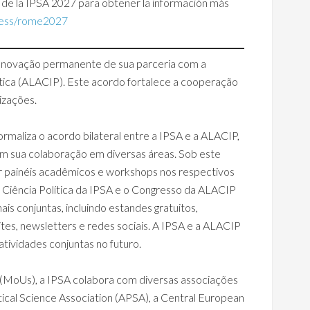
al de la IPSA 2027 para obtener la información más
gress/rome2027
renovação permanente de sua parceria com a
tica (ALACIP). Este acordo fortalece a cooperação
izações.
liza o acordo bilateral entre a IPSA e a ALACIP,
m sua colaboração em diversas áreas. Sob este
r painéis acadêmicos e workshops nos respectivos
 Ciência Política da IPSA e o Congresso da ALACIP
s conjuntas, incluindo estandes gratuitos,
ites, newsletters e redes sociais. A IPSA e a ALACIP
atividades conjuntas no futuro.
MoUs), a IPSA colabora com diversas associações
itical Science Association (APSA), a Central European