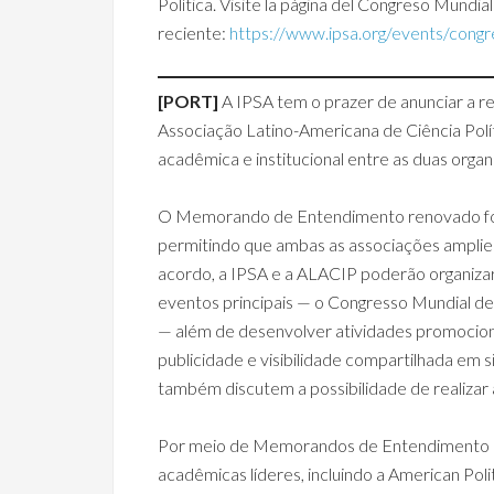
Política. Visite la página del Congreso Mundi
reciente:
https://www.ipsa.org/events/con
[PORT]
A IPSA tem o prazer de anunciar a 
Associação Latino-Americana de Ciência Polí
acadêmica e institucional entre as duas organ
O Memorando de Entendimento renovado forma
permitindo que ambas as associações amplie
acordo, a IPSA e a ALACIP poderão organiza
eventos principais — o Congresso Mundial de
— além de desenvolver atividades promocionai
publicidade e visibilidade compartilhada em s
também discutem a possibilidade de realizar 
Por meio de Memorandos de Entendimento (
acadêmicas líderes, incluindo a American Pol