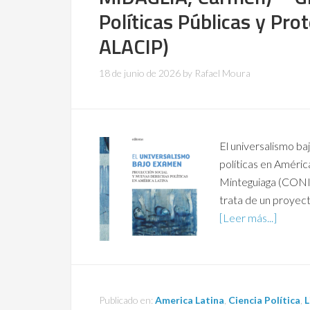
Políticas Públicas y Pro
ALACIP)
18 de junio de 2026
by
Rafael Moura
El universalismo b
políticas en Améric
Minteguiaga (CONI
trata de un proyect
[Leer más...]
Publicado en:
America Latina
,
Ciencia Política
,
L