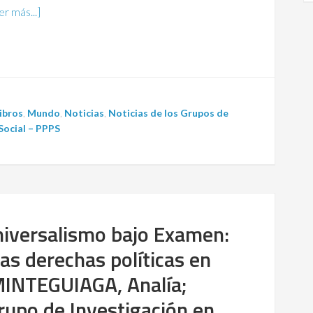
er más...]
ibros
,
Mundo
,
Noticias
,
Noticias de los Grupos de
 Social – PPPS
Universalismo bajo Examen:
as derechas políticas en
 MINTEGUIAGA, Analía;
upo de Investigación en