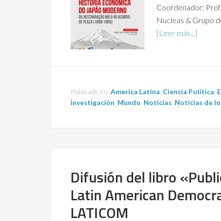
Coordenador: Prof
Nucleas & Grupo de
[Leer más...]
Publicado en:
America Latina
,
Ciencia Política
,
E
investigación
,
Mundo
,
Noticias
,
Noticias de l
Difusión del libro «Publ
Latin American Democraci
LATICOM