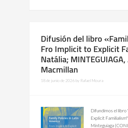
Difusión del libro «Famil
Fro Implicit to Explicit
Natália; MINTEGUIAGA, 
Macmillan
18 de junio de 2026
by
Rafael Moura
Difundimos el libro 
Explicit Familialis
Minteguiaga (CONIC