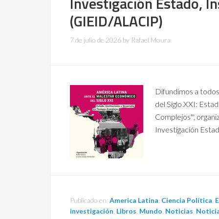
Investigación Estado, In
(GIEID/ALACIP)
7 de julio de 2026
by
Rafael Moura
Difundimos a todos
del Siglo XXI: Esta
Complejos"', organ
Investigación Estad
Publicado en:
America Latina
,
Ciencia Política
,
E
investigación
,
Libros
,
Mundo
,
Noticias
,
Notici