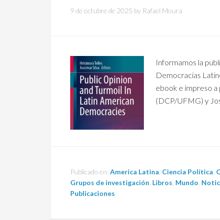
9 de octubre de 2025
by
Rafael Moura
Informamos la public
Democracias Latino
ebook e impreso a p
(DCP/UFMG) y Josc
Publicado en:
America Latina
,
Ciencia Política
,
C
Grupos de investigación
,
Libros
,
Mundo
,
Notic
Publicaciones